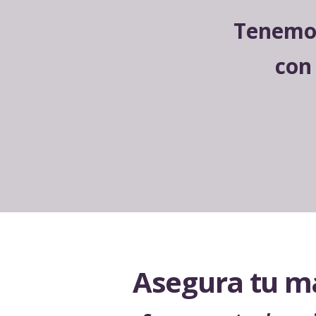
Tenemos
con
Asegura tu m