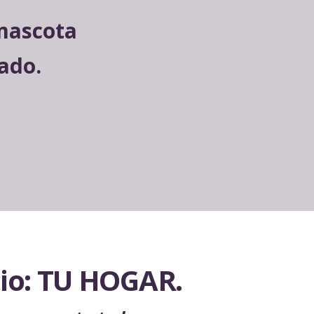
 mascota
ado.
io: TU HOGAR.