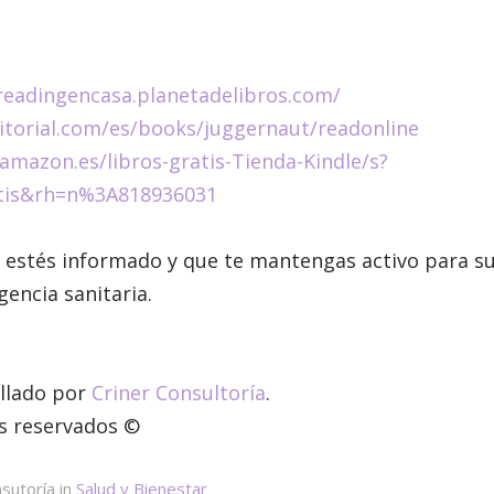
readingencasa.planetadelibros.com/
ditorial.com/es/books/juggernaut/readonline
amazon.es/libros-gratis-Tienda-Kindle/s?
atis&rh=n%3A818936031
 estés informado y que te mantengas activo para su
encia sanitaria.
llado por
Criner Consultoría
.
s reservados ©
sutoría in
Salud y Bienestar