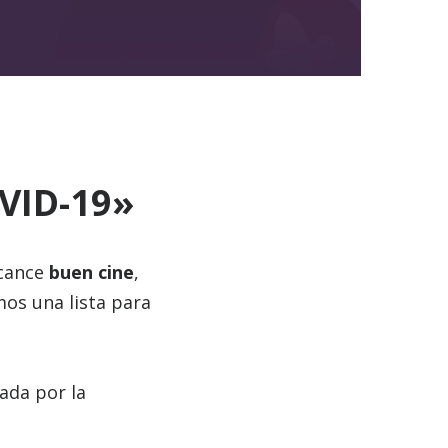
VID-19»
lcance
buen cine
,
os una lista para
ada por la