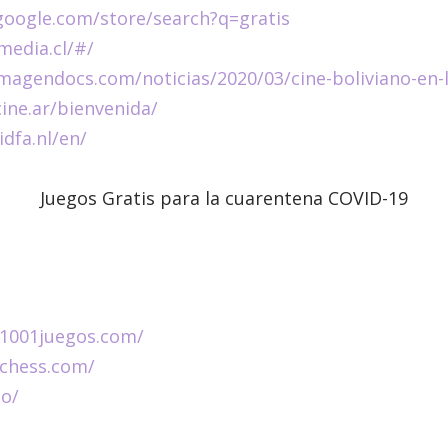
.google.com/store/search?q=gratis
media.cl/#/
magendocs.com/noticias/2020/03/cine-boliviano-en-l
cine.ar/bienvenida/
idfa.nl/en/
Juegos Gratis para la cuarentena COVID-19
.1001juegos.com/
.chess.com/
io/