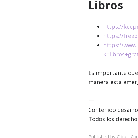
Libros
https://keep
https://free
https://www.
k=libros+gr
Es importante que
manera esta emerg
—
Contenido desarro
Todos los derecho
Published by Criner Con