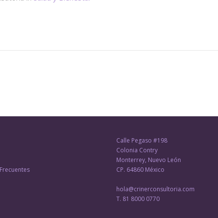
Calle Pegaso #198
Colonia Contry
Monterrey, Nuevo León
Frecuentes
CP. 64860 México
hola@crinerconsultoria.com
T. 81 8000 0770