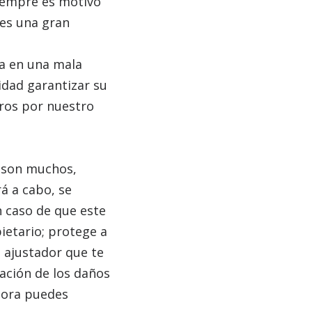
siempre es motivo
 es una gran
ta en una mala
idad garantizar su
ros por nuestro
o son muchos,
rá a cabo, se
 caso de que este
ietario; protege a
n ajustador que te
ración de los daños
dora puedes