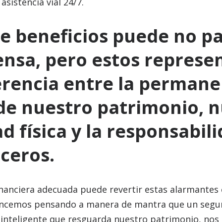
asistencia vial 24/7.
 de beneficios puede no p
nsa, pero estos represen
erencia entre la permanen
de nuestro patrimonio, 
d física y la responsabil
rceros.
inanciera adecuada puede revertir estas alarmantes 
ncemos pensando a manera de mantra que un segur
 inteligente que resguarda nuestro patrimonio, nos