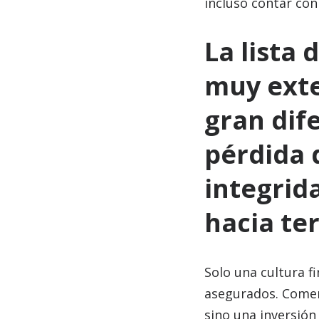
incluso contar con 
La lista
muy exte
gran dif
pérdida 
integrida
hacia te
Solo una cultura f
asegurados. Come
sino una inversión