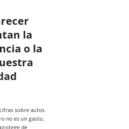
arecer
tan la
cia o la
nuestra
idad
cifras sobre autos
o no es un gasto,
 protege de