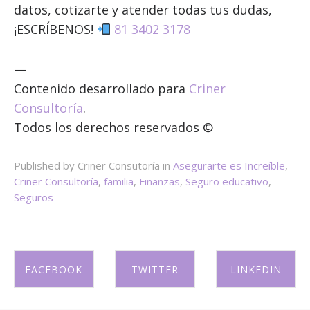
datos, cotizarte y atender todas tus dudas,
¡ESCRÍBENOS!
81 3402 3178
—
Contenido desarrollado para
Criner
Consultoría
.
Todos los derechos reservados ©
Published by Criner Consutoría in
Asegurarte es Increíble
,
Criner Consultoría
,
familia
,
Finanzas
,
Seguro educativo
,
Seguros
FACEBOOK
TWITTER
LINKEDIN
SHARE ON
SHARE ON
SHARE ON