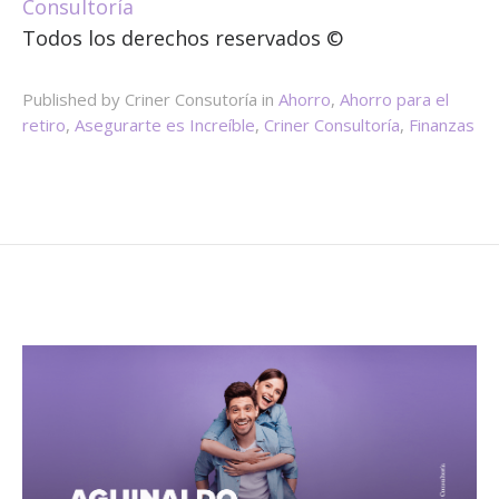
Consultoría
Todos los derechos reservados ©
Published by Criner Consutoría in
Ahorro
,
Ahorro para el
retiro
,
Asegurarte es Increíble
,
Criner Consultoría
,
Finanzas